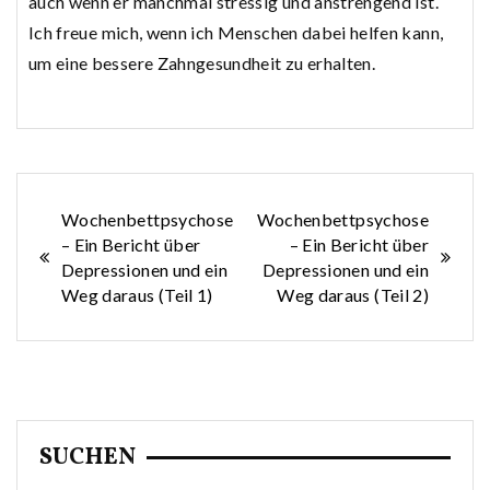
auch wenn er manchmal stressig und anstrengend ist.
Ich freue mich, wenn ich Menschen dabei helfen kann,
um eine bessere Zahngesundheit zu erhalten.
Beitragsnavigation
Wochenbettpsychose
Wochenbettpsychose
– Ein Bericht über
– Ein Bericht über
Depressionen und ein
Depressionen und ein
Weg daraus (Teil 1)
Weg daraus (Teil 2)
SUCHEN