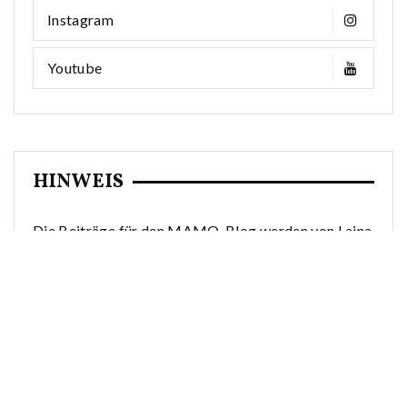
Instagram
Youtube
HINWEIS
Die Beiträge für den MAMO-Blog werden von Lajna
für die Mitglieder der Lajna Imaillah und Nasirat-ul-
Ahmadiyya verfasst. Sie dienen zur Information. Wir
möchten an dieser Stelle ausdrücklich darauf
hinweisen, dass die Texte unverbindliche
Informationen erhalten und einen Arztbesuch
keinesfalls ersetzen. Sollten Sie gesundheitliche