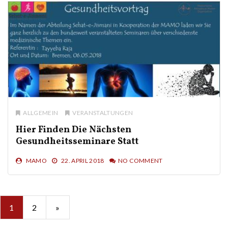
ALLGEMEIN
VERANSTALTUNGEN
Hier Finden Die Nächsten
Gesundheitsseminare Statt
MAMO
22. APRIL 2018
NO COMMENT
Seitennummerierung
1
2
»
der