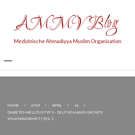
AMMV Blog
Medizinische Ahmadiyya Muslim Organisation
HOME
2019
APRIL
16
DIABETES-MELLITUS TYP 1 – DEUTSCHLANDS GRÖSSTE V
OLKSKRANKHEIT | TEIL 1