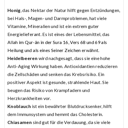
Honig
, das Nektar der Natur hilft gegen Entzündungen,
bei Hals-, Magen- und Darmproblemen, hat viele
Vitamine, Mineralien und ist ein extrem guter
Energielieferant. Es ist eines der Lebensmittel, das
Allah
im Qur-ân in der Sura 16, Vers 68 und 69 als
Heilung und als eines Seiner Zeichen
erwähnt.
Heidelbeeren
wird nachgesagt, dass sie eine hohe
Anti-Aging Wirkung haben. Antioxidantien reduzieren
die Zellschäden und senken das Krebsrisiko. Ein
positiver Aspekt ist gesunde, strahlende Haut. Sie
beugen das Risiko von Krampfadern und
Herzkrankheiten vor.
Knoblauch
ist ein bewährter Blutdrucksenker, hilft
dem Immunsystem und hemmt das Cholesterin.
Chiasamen
sind gut für die Verdauung, da sie viele