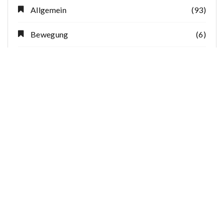
Allgemein
(93)
Bewegung
(6)
Erfahrungsberichte
(17)
Ernährung
(11)
Interview
(8)
Körper
(21)
Seele
(16)
Veranstaltungen
(17)
Waqf-e-Arzi
(2)